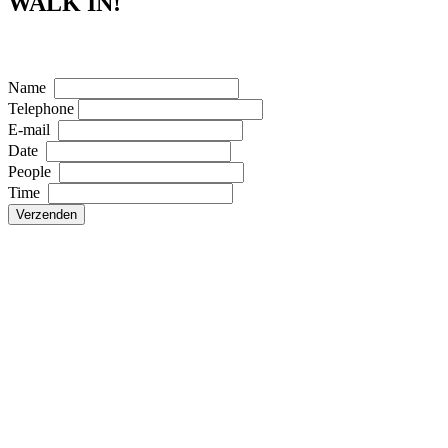
WALK IN!
Name
Telephone
E-mail
Date
People
Time