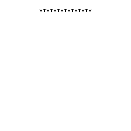
***************