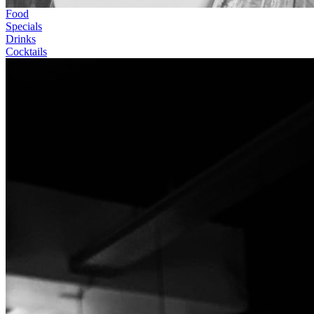
Food
Specials
Drinks
Cocktails